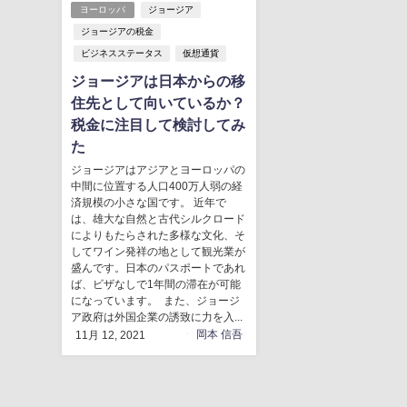
ヨーロッパ
ジョージア
ジョージアの税金
ビジネスステータス
仮想通貨
ジョージアは日本からの移
住先として向いているか？
税金に注目して検討してみ
た
ジョージアはアジアとヨーロッパの
中間に位置する人口400万人弱の経
済規模の小さな国です。 近年で
は、雄大な自然と古代シルクロード
によりもたらされた多様な文化、そ
してワイン発祥の地として観光業が
盛んです。日本のパスポートであれ
ば、ビザなしで1年間の滞在が可能
になっています。 また、ジョージ
ア政府は外国企業の誘致に力を入...
岡本 信吾
11月 12, 2021