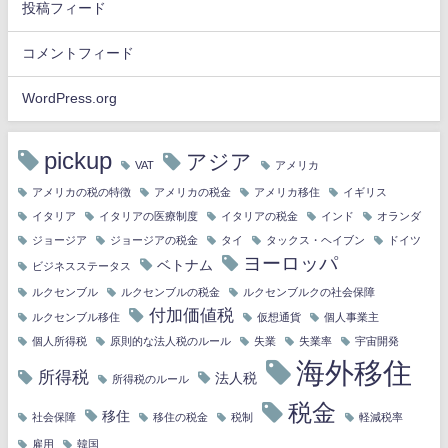
投稿フィード
コメントフィード
WordPress.org
pickup
アジア
VAT
アメリカ
アメリカの税の特徴
アメリカの税金
アメリカ移住
イギリス
イタリア
イタリアの医療制度
イタリアの税金
インド
オランダ
ジョージア
ジョージアの税金
タイ
タックス・ヘイブン
ドイツ
ヨーロッパ
ベトナム
ビジネスステータス
ルクセンブル
ルクセンブルの税金
ルクセンブルクの社会保障
付加価値税
ルクセンブル移住
仮想通貨
個人事業主
個人所得税
原則的な法人税のルール
失業
失業率
宇宙開発
海外移住
所得税
法人税
所得税のルール
税金
移住
社会保障
移住の税金
税制
軽減税率
雇用
韓国