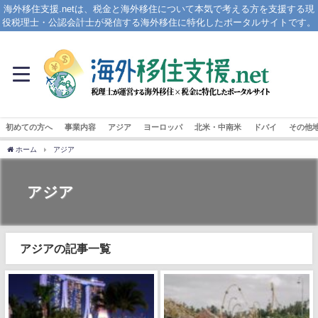
海外移住支援.netは、税金と海外移住について本気で考える方を支援する現
役税理士・公認会計士が発信する海外移住に特化したポータルサイトです。
初めての方へ
事業内容
アジア
ヨーロッパ
北米・中南米
ドバイ
その他
ホーム
アジア
アジア
アジアの記事一覧