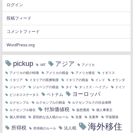
ログイン
投稿フィード
コメントフィード
WordPress.org
pickup
アジア
VAT
アメリカ
アメリカの税の特徴
アメリカの税金
アメリカ移住
イギリス
イタリア
イタリアの医療制度
イタリアの税金
インド
オランダ
ジョージア
ジョージアの税金
タイ
タックス・ヘイブン
ドイツ
ヨーロッパ
ベトナム
ビジネスステータス
ルクセンブル
ルクセンブルの税金
ルクセンブルクの社会保障
付加価値税
ルクセンブル移住
仮想通貨
個人事業主
個人所得税
原則的な法人税のルール
失業
失業率
宇宙開発
海外移住
所得税
法人税
所得税のルール