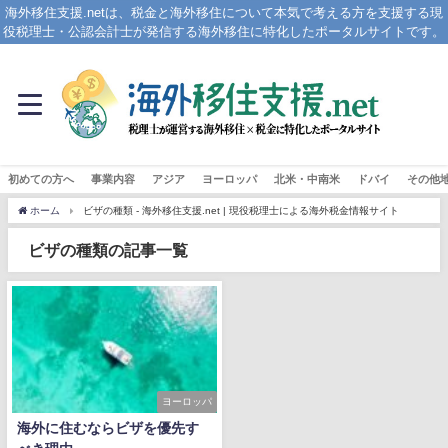
海外移住支援.netは、税金と海外移住について本気で考える方を支援する現
役税理士・公認会計士が発信する海外移住に特化したポータルサイトです。
初めての方へ
事業内容
アジア
ヨーロッパ
北米・中南米
ドバイ
その他
ホーム
ビザの種類 - 海外移住支援.net | 現役税理士による海外税金情報サイト
ビザの種類の記事一覧
ヨーロッパ
海外に住むならビザを優先す