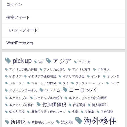
ログイン
投稿フィード
コメントフィード
WordPress.org
pickup
アジア
VAT
アメリカ
アメリカの税の特徴
アメリカの税金
アメリカ移住
イギリス
イタリア
イタリアの医療制度
イタリアの税金
インド
オランダ
ジョージア
ジョージアの税金
タイ
タックス・ヘイブン
ドイツ
ヨーロッパ
ベトナム
ビジネスステータス
ルクセンブル
ルクセンブルの税金
ルクセンブルクの社会保障
付加価値税
ルクセンブル移住
仮想通貨
個人事業主
個人所得税
原則的な法人税のルール
失業
失業率
宇宙開発
海外移住
所得税
法人税
所得税のルール