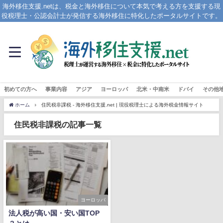
海外移住支援.netは、税金と海外移住について本気で考える方を支援する現
役税理士・公認会計士が発信する海外移住に特化したポータルサイトです。
初めての方へ
事業内容
アジア
ヨーロッパ
北米・中南米
ドバイ
その他
ホーム
住民税非課税 - 海外移住支援.net | 現役税理士による海外税金情報サイト
住民税非課税の記事一覧
ヨーロッパ
法人税が高い国・安い国TOP