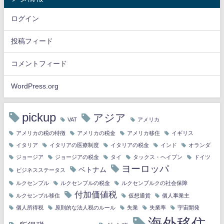
ログイン
投稿フィード
コメントフィード
WordPress.org
pickup
アジア
VAT
アメリカ
アメリカの税の特徴
アメリカの税金
アメリカ移住
イギリス
イタリア
イタリアの医療制度
イタリアの税金
インド
オランダ
ジョージア
ジョージアの税金
タイ
タックス・ヘイブン
ドイツ
ヨーロッパ
ベトナム
ビジネスステータス
ルクセンブル
ルクセンブルの税金
ルクセンブルクの社会保障
付加価値税
ルクセンブル移住
仮想通貨
個人事業主
個人所得税
原則的な法人税のルール
失業
失業率
宇宙開発
海外移住