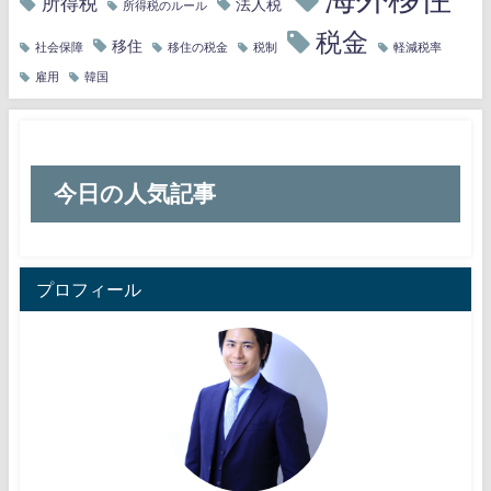
所得税
法人税
所得税のルール
税金
移住
社会保障
移住の税金
税制
軽減税率
雇用
韓国
今日の人気記事
プロフィール