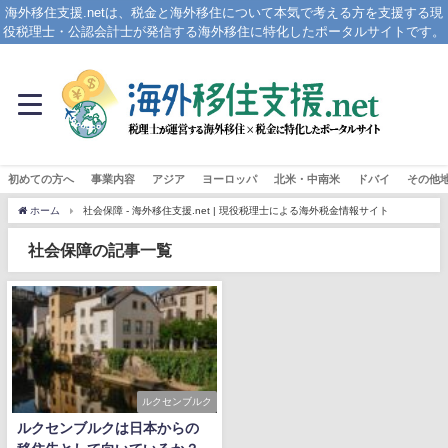
海外移住支援.netは、税金と海外移住について本気で考える方を支援する現
役税理士・公認会計士が発信する海外移住に特化したポータルサイトです。
初めての方へ
事業内容
アジア
ヨーロッパ
北米・中南米
ドバイ
その他
ホーム
社会保障 - 海外移住支援.net | 現役税理士による海外税金情報サイト
社会保障の記事一覧
ルクセンブルク
ルクセンブルクは日本からの